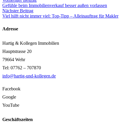
Vorheriger Beitrag
Gefühle beim Immobilienverkauf besser außen vorlassen
Nächster Beitrag
Viel hilft nicht immer viel: Top-Tipp – Alleinauftrag für Makler
Adresse
Hartig & Kollegen Immobilien
Hauptstrasse 20
79664 Wehr
Tel: 07762 – 707870
info@hartig-und-kollegen.de
Facebook
Google
YouTube
Geschäftszeiten