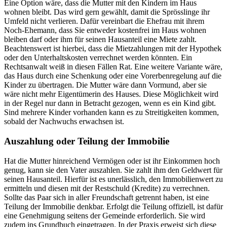
Eine Option wäre, dass die Mutter mit den Kindern im Haus
wohnen bleibt. Das wird gern gewählt, damit die Sprösslinge ihr
Umfeld nicht verlieren. Dafür vereinbart die Ehefrau mit ihrem
Noch-Ehemann, dass Sie entweder kostenfrei im Haus wohnen
bleiben darf oder ihm für seinen Hausanteil eine Miete zahlt.
Beachtenswert ist hierbei, dass die Mietzahlungen mit der Hypothek
oder den Unterhaltskosten verrechnet werden könnten. Ein
Rechtsanwalt weiß in diesen Fällen Rat. Eine weitere Variante wäre,
das Haus durch eine Schenkung oder eine Vorerbenregelung auf die
Kinder zu übertragen. Die Mutter wäre dann Vormund, aber sie
wäre nicht mehr Eigentümerin des Hauses. Diese Möglichkeit wird
in der Regel nur dann in Betracht gezogen, wenn es ein Kind gibt.
Sind mehrere Kinder vorhanden kann es zu Streitigkeiten kommen,
sobald der Nachwuchs erwachsen ist.
Auszahlung oder Teilung der Immobilie
Hat die Mutter hinreichend Vermögen oder ist ihr Einkommen hoch
genug, kann sie den Vater auszahlen. Sie zahlt ihm den Geldwert für
seinen Hausanteil. Hierfür ist es unerlässlich, den Immobilienwert zu
ermitteln und diesen mit der Restschuld (Kredite) zu verrechnen.
Sollte das Paar sich in aller Freundschaft getrennt haben, ist eine
Teilung der Immobilie denkbar. Erfolgt die Teilung offiziell, ist dafür
eine Genehmigung seitens der Gemeinde erforderlich. Sie wird
zudem ins Grundbuch eingetragen. In der Praxis erweist sich diese