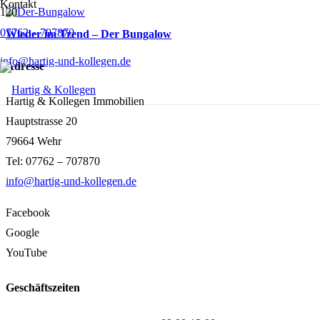
Kontakt
07762 – 707870
Wieder im Trend – Der Bungalow
info@hartig-und-kollegen.de
Adresse
Hartig & Kollegen Immobilien
Hauptstrasse 20
79664 Wehr
Tel: 07762 – 707870
info@hartig-und-kollegen.de
Facebook
Google
YouTube
Geschäftszeiten