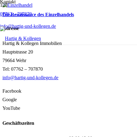
Kontakt
07762 – 707870
Die Renaissance des Einzelhandels
info@hartig-und-kollegen.de
Adresse
Hartig & Kollegen Immobilien
Hauptstrasse 20
79664 Wehr
Tel: 07762 – 707870
info@hartig-und-kollegen.de
Facebook
Google
YouTube
Geschäftszeiten