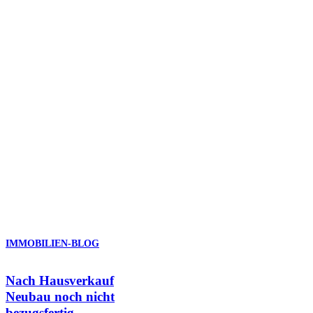
Dann nehmen Sie mit uns Kontakt auf. Selbst wenn Sie nur mit dem
Gedanken spielen, eine Immobilie zu kaufen oder zu verkaufen,
sollten Sie uns sofort kontaktieren. Mit Ihrem Immobilienmakler
Hausen im Wiesental sichern Sie Ihr Immobiliengeschäft zuverlässig
ab.
Ein Top-Immobilienservice für
Hauskäufer und Hausverkäufer
Rufen Sie uns an oder schreiben Sie uns eine E-Mail. Ihre
Immobilienmakler Hausen im Wiesental
setzen sich für Ihre
Wünsche ein. Wir freuen uns, Sie beraten zu dürfen.
Telefon:
07762 – 70 78 70
IMMOBILIEN-BLOG
Nach Hausverkauf
Neubau noch nicht
bezugsfertig