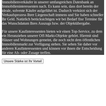
Immobilienverkäufer in unserer umfangreichen Datenbank an
Immobilieninteressenten nach. Es kann sein, dass dort bereits der
ideale, solvente Käufer aufgeführt ist. Dadurch verkürzt sich der
Verkaufsprozess Ihrer Liegenschaft immens und Sie haben schneller
Ihr Geld. Natürlich berücksichtigen wir bei Bedarf fixe Termine für
das Wunschdatum Ihres Auszugs bzw. der Objektübergabe.
Für unsere Kaufinteressenten bieten wir einen Top-Service, zu dem
ein Heranziehen unserer Off-Markt-Objekte gehört. Hiermit sind
Häuser und Wohnungen gemeint, die noch nicht dem öffentlichen
Immobilienmarkt zur Verfügung stehen. Sie sehen Sie daher vor
anderen Kaufinteressenten und können vor ihnen die Entscheidung
für eine Ab- oder Zusage treffen.
Unsere Stärke ist Ihr Vorteil
Sorgenfrei Immobilien kaufen und
verkaufen mit Ihrem
Immobilienberater Hausen im
Wiesental