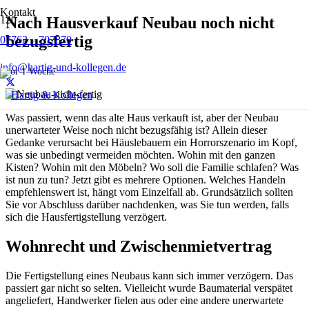
Kontakt
Nach Hausverkauf Neubau noch nicht
bezugsfertig
07762 – 707870
info@hartig-und-kollegen.de
vor 1 Woche
Was passiert, wenn das alte Haus verkauft ist, aber der Neubau
unerwarteter Weise noch nicht bezugsfähig ist? Allein dieser
Gedanke verursacht bei Häuslebauern ein Horrorszenario im Kopf,
was sie unbedingt vermeiden möchten. Wohin mit den ganzen
Kisten? Wohin mit den Möbeln? Wo soll die Familie schlafen? Was
ist nun zu tun? Jetzt gibt es mehrere Optionen. Welches Handeln
empfehlenswert ist, hängt vom Einzelfall ab. Grundsätzlich sollten
Sie vor Abschluss darüber nachdenken, was Sie tun werden, falls
sich die Hausfertigstellung verzögert.
Wohnrecht und Zwischenmietvertrag
Die Fertigstellung eines Neubaus kann sich immer verzögern. Das
passiert gar nicht so selten. Vielleicht wurde Baumaterial verspätet
angeliefert, Handwerker fielen aus oder eine andere unerwartete