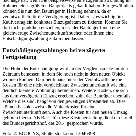
Sachlage dar, wenn Sie beispielsweise eine Eigentumswohnung im
Rahmen eines größeren Bauprojekts gekauft haben. Für gewöhnlich
können Sie nun den Bauträger in Haftung nehmen, da er
verantwortlich für die Verzögerung ist. Daher ist es wichtig, im
Kaufvertrag ein konkretes Einzugsdatum zu fixieren. Können Sie
dort nicht pünktlich einziehen, muss der Bauträger Ihnen eine
gleichwertige Zwischenunterkunft suchen oder Ihnen eine
Entschädigungszahlung zukommen lassen.
Entschädigungszahlungen bei verzögerter
Fertigstellung
Die Höhe der Entschädigung wird an der Vergleichsmiete für den
Zeitraum bemessen, in dem Sie noch nicht in dem neuen Objekt
wohnen können. Darüber hinaus muss der Verantwortliche die
Kosten für eine nicht vergleichbare Zwischenunterkunft wie eine
deutlich kleinere Wohnung übernehmen. Weitere Kosten, die sich
aus dem verzögerten Einzug ergeben, zahlt der Bauträger ebenfalls.
Welche dies sind, hängt von den jeweiligen Umständen ab. Dies
können beispielsweise die Maklerkosten für eine
Zwischenunterkunft sein. Auch die Kosten für den neuen Umzug
gehören hierzu. Als Basis für diese Kostenerstattung dient ein Urteil
des Bundesgerichtshof, das 2014 gesprochen wurde.
Foto: © BOOCYS, Shutterstock.com 13046998