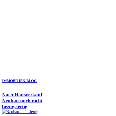
Sie Ihre
Immobilienmakler Fischingen
!
Ein Service für Käufer und
Verkäufer in Fischingen und
Umgebung
Beim Immobilienkauf und Immobilienverkauf in Fischingen und
Region sind wir für Sie da. Am besten vereinbaren Sie noch heute
ein unverbindliches Beratungsgespräch per Telefon oder E-Mail.
Telefon:
07762 – 70 78 70
IMMOBILIEN-BLOG
Nach Hausverkauf
Neubau noch nicht
bezugsfertig