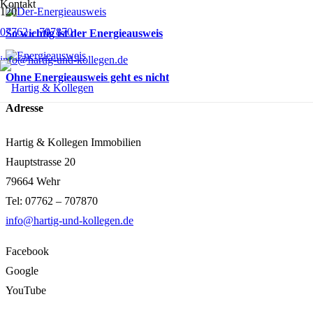
Kontakt
07762 – 707870
So wichtig ist der Energieausweis
info@hartig-und-kollegen.de
Ohne Energieausweis geht es nicht
Adresse
Hartig & Kollegen Immobilien
Hauptstrasse 20
79664 Wehr
Tel: 07762 – 707870
info@hartig-und-kollegen.de
Facebook
Google
YouTube