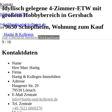
Kontakt
Idyllisch gelegene 4-Zimmer-ETW mit
großem Hobbybereich in Gersbach
07762 – 707870
info@hartig-und-kollegen.de
79650 Schopfheim, Wohnung zum Kauf
Zur Übersicht
merken
Direktanfrage
9 / 16
Kontaktdaten
Name
Herr Marc Hartig
Firma
Hartig & Kollegen Immobilien
Adresse
Haagener Str. 29
79539
Lörrach
E-Mail Zentrale
info@hartig-und-kollegen.de
Tel. Zentrale
+49 7621 6869270