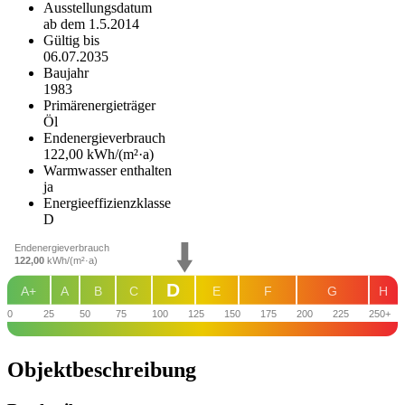
Ausstellungsdatum
ab dem 1.5.2014
Gültig bis
06.07.2035
Baujahr
1983
Primärenergieträger
Öl
Endenergie­verbrauch
122,00 kWh/(m²·a)
Warmwasser enthalten
ja
Energie­effizienz­klasse
D
Endenergieverbrauch
122,00
kWh/(m²·a)
D
A+
A
B
C
E
F
G
H
0
25
50
75
100
125
150
175
200
225
250+
Objekt­beschreibung