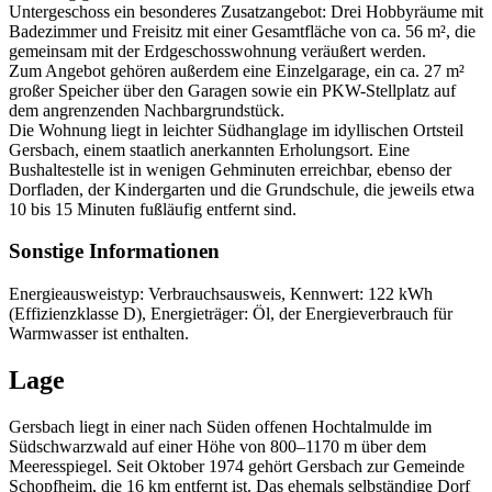
Untergeschoss ein besonderes Zusatzangebot: Drei Hobbyräume mit
Badezimmer und Freisitz mit einer Gesamtfläche von ca. 56 m², die
gemeinsam mit der Erdgeschosswohnung veräußert werden.
Zum Angebot gehören außerdem eine Einzelgarage, ein ca. 27 m²
großer Speicher über den Garagen sowie ein PKW-Stellplatz auf
dem angrenzenden Nachbargrundstück.
Die Wohnung liegt in leichter Südhanglage im idyllischen Ortsteil
Gersbach, einem staatlich anerkannten Erholungsort. Eine
Bushaltestelle ist in wenigen Gehminuten erreichbar, ebenso der
Dorfladen, der Kindergarten und die Grundschule, die jeweils etwa
10 bis 15 Minuten fußläufig entfernt sind.
Sonstige Informationen
Energieausweistyp: Verbrauchsausweis, Kennwert: 122 kWh
(Effizienzklasse D), Energieträger: Öl, der Energieverbrauch für
Warmwasser ist enthalten.
Lage
Gersbach liegt in einer nach Süden offenen Hochtalmulde im
Südschwarzwald auf einer Höhe von 800–1170 m über dem
Meeresspiegel. Seit Oktober 1974 gehört Gersbach zur Gemeinde
Schopfheim, die 16 km entfernt ist. Das ehemals selbständige Dorf