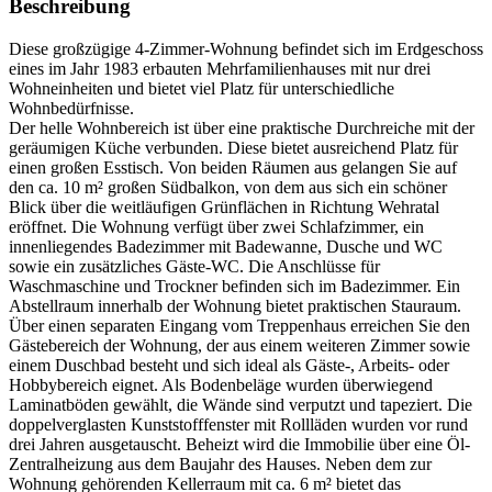
Beschreibung
Diese großzügige 4-Zimmer-Wohnung befindet sich im Erdgeschoss
eines im Jahr 1983 erbauten Mehrfamilienhauses mit nur drei
Wohneinheiten und bietet viel Platz für unterschiedliche
Wohnbedürfnisse.
Der helle Wohnbereich ist über eine praktische Durchreiche mit der
geräumigen Küche verbunden. Diese bietet ausreichend Platz für
einen großen Esstisch. Von beiden Räumen aus gelangen Sie auf
den ca. 10 m² großen Südbalkon, von dem aus sich ein schöner
Blick über die weitläufigen Grünflächen in Richtung Wehratal
eröffnet. Die Wohnung verfügt über zwei Schlafzimmer, ein
innenliegendes Badezimmer mit Badewanne, Dusche und WC
sowie ein zusätzliches Gäste-WC. Die Anschlüsse für
Waschmaschine und Trockner befinden sich im Badezimmer. Ein
Abstellraum innerhalb der Wohnung bietet praktischen Stauraum.
Über einen separaten Eingang vom Treppenhaus erreichen Sie den
Gästebereich der Wohnung, der aus einem weiteren Zimmer sowie
einem Duschbad besteht und sich ideal als Gäste-, Arbeits- oder
Hobbybereich eignet. Als Bodenbeläge wurden überwiegend
Laminatböden gewählt, die Wände sind verputzt und tapeziert. Die
doppelverglasten Kunststofffenster mit Rollläden wurden vor rund
drei Jahren ausgetauscht. Beheizt wird die Immobilie über eine Öl-
Zentralheizung aus dem Baujahr des Hauses. Neben dem zur
Wohnung gehörenden Kellerraum mit ca. 6 m² bietet das