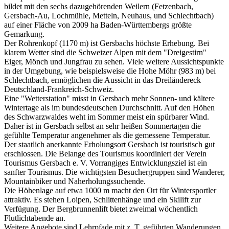
bildet mit den sechs dazugehörenden Weilern (Fetzenbach,
Gersbach-Au, Lochmühle, Metteln, Neuhaus, und Schlechtbach)
auf einer Fläche von 2009 ha Baden-Württembergs größte
Gemarkung.
Der Rohrenkopf (1170 m) ist Gersbachs höchste Erhebung. Bei
klarem Wetter sind die Schweizer Alpen mit dem "Dreigestirn"
Eiger, Mönch und Jungfrau zu sehen. Viele weitere Aussichtspunkte
in der Umgebung, wie beispielsweise die Hohe Möhr (983 m) bei
Schlechtbach, ermöglichen die Aussicht in das Dreiländereck
Deutschland-Frankreich-Schweiz.
Eine "Wetterstation" misst in Gersbach mehr Sonnen- und kältere
Wintertage als im bundesdeutschen Durchschnitt. Auf den Höhen
des Schwarzwaldes weht im Sommer meist ein spürbarer Wind.
Daher ist in Gersbach selbst an sehr heißen Sommertagen die
gefühlte Temperatur angenehmer als die gemessene Temperatur.
Der staatlich anerkannte Erholungsort Gersbach ist touristisch gut
erschlossen. Die Belange des Tourismus koordiniert der Verein
Tourismus Gersbach e. V. Vorrangiges Entwicklungsziel ist ein
sanfter Tourismus. Die wichtigsten Besuchergruppen sind Wanderer,
Mountainbiker und Naherholungssuchende.
Die Höhenlage auf etwa 1000 m macht den Ort für Wintersportler
attraktiv. Es stehen Loipen, Schlittenhänge und ein Skilift zur
Verfügung. Der Bergbrunnenlift bietet zweimal wöchentlich
Flutlichtabende an.
Weitere Angebote sind Lehrpfade mit z. T. geführten Wanderungen,