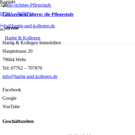
Kontakt
07762 – 707870
Gut versorgt altern: die Pflegestufe
info@hartig-und-kollegen.de
Adresse
Hartig & Kollegen Immobilien
Hauptstrasse 20
79664 Wehr
Tel: 07762 – 707870
info@hartig-und-kollegen.de
Facebook
Google
YouTube
Geschäftszeiten